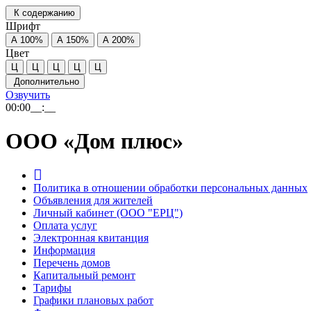
К содержанию
Шрифт
А
100%
А
150%
А
200%
Цвет
Ц
Ц
Ц
Ц
Ц
Дополнительно
Озвучить
00:00
__:__
ООО «Дом плюс»
Политика в отношении обработки персональных данных
Объявления для жителей
Личный кабинет (ООО "ЕРЦ")
Оплата услуг
Электронная квитанция
Информация
Перечень домов
Капитальный ремонт
Тарифы
Графики плановых работ