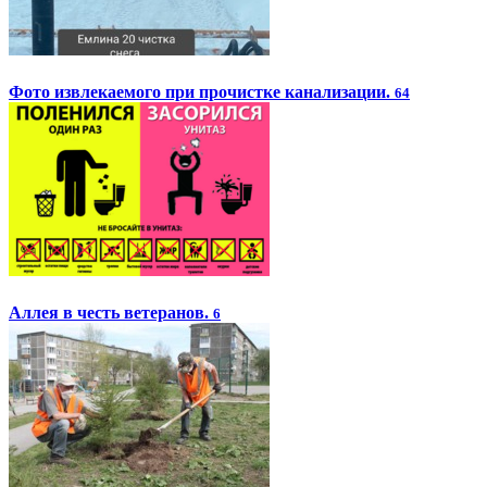
Фото извлекаемого при прочистке канализации.
64
Аллея в честь ветеранов.
6