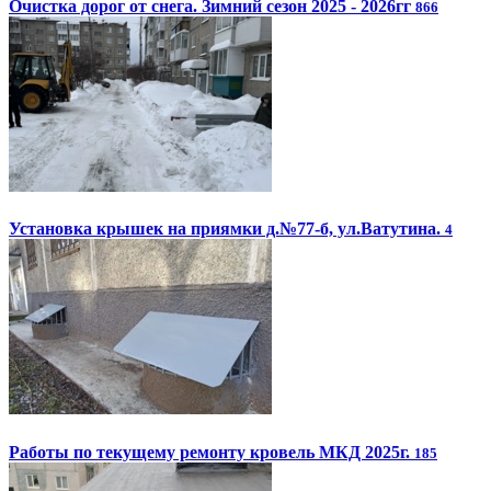
Очистка дорог от снега. Зимний сезон 2025 - 2026гг
866
Установка крышек на приямки д.№77-б, ул.Ватутина.
4
Работы по текущему ремонту кровель МКД 2025г.
185