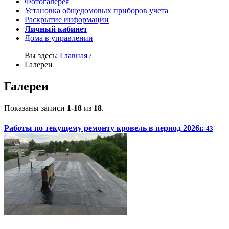
Фотогалерея
Установка общедомовых приборов учета
Раскрытие информации
Личный кабинет
Дома в управлении
Вы здесь:
Главная
/
Галереи
Галереи
Показаны записи
1-18
из
18
.
Работы по текущему ремонту кровель в период 2026г.
43