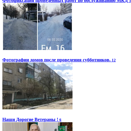
Фотофиксация проведенных работ по обслуживанию МКД
3
Фотографии домов после проведения субботников.
12
Наши Дорогие Ветераны !
6