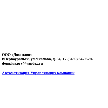
ул. Ватутина, 77
ул. Ватутина, 77 лит. А
ул. Ватутина, 77 лит. Б
ул. Ватутина, 79
ул. Ватутина, 79 лит. А
ул. Ватутина, 81
ООО «Дом плюс»
ул. Володарского
г.Первоуральск, ул.Чкалова, д. 34, +7 (3439) 64-96-94
domplus.prv@yandex.ru
ул. Володарского, 12
Автоматизация Управляющих компаний
ул. Володарского, 14
ул. Володарского, 15
ул. Володарского, 16
ул. Володарского, 17
ул. Володарского, 18